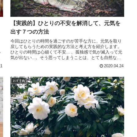
【実践的】ひとりの不安を解消して、元気を
出す７つの方法
ま
今回はひとりの時間を過ごすのが苦手な方に、元気を取り
り
戻してもらうための実践的な方法と考え方を紹介します。
い
ひとりの時間は心細くて不安... 、孤独感で気が滅入って元
そ
気が出ない...。そう思ってしまうことは、とても自然なこ
とだと思うのです。
21
2020.04.24
おすすめ