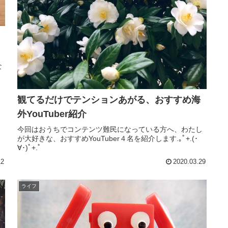
な
。
観てるだけでテンションあがる、おすすめ海
外YouTuber紹介
今回はおうちでコンテンツ難民になっている方へ、わたし
が大好きな、おすすめYouTuber４名を紹介します.｡ﾟ+.(･
∀･)ﾟ+.ﾟ
12
2020.03.29
ライフ