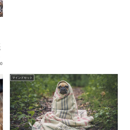
」
王
デ
シ
30
マインドセット